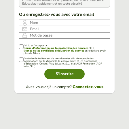
Utilisez votre réseau social préféré pour vous connecter à
Educaplay rapidement et en toute sécurité
Ou enregistrez-vous avec votre email
Nom
Email
Mot de passe
J'ai lu et j'accepte la
clause d'information sur la protection des données
et la
licence et les conditions d'utilisation du service
et je déclare avoir
plus de 16 ans.
J'autorise le traitement de mes données afin de recevoir des
informations sur les tutoriels, les nouveautés et les promotions
d'Educaplay (Create, Play & Learn, S.L.) et d'ADR Formación (ADR
Infor, S.L.).
S'inscrire
Connectez-vous
Avez-vous déjà un compte?