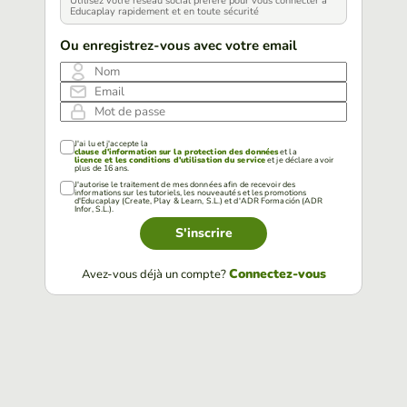
Utilisez votre réseau social préféré pour vous connecter à
Educaplay rapidement et en toute sécurité
Ou enregistrez-vous avec votre email
Nom
Email
Mot de passe
J'ai lu et j'accepte la
clause d'information sur la protection des données
et la
licence et les conditions d'utilisation du service
et je déclare avoir
plus de 16 ans.
J'autorise le traitement de mes données afin de recevoir des
informations sur les tutoriels, les nouveautés et les promotions
d'Educaplay (Create, Play & Learn, S.L.) et d'ADR Formación (ADR
Infor, S.L.).
S'inscrire
Connectez-vous
Avez-vous déjà un compte?