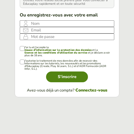
Utilisez votre réseau social préféré pour vous connecter à
Educaplay rapidement et en toute sécurité
Ou enregistrez-vous avec votre email
Nom
Email
Mot de passe
J'ai lu et j'accepte la
clause d'information sur la protection des données
et la
licence et les conditions d'utilisation du service
et je déclare avoir
plus de 16 ans.
J'autorise le traitement de mes données afin de recevoir des
informations sur les tutoriels, les nouveautés et les promotions
d'Educaplay (Create, Play & Learn, S.L.) et d'ADR Formación (ADR
Infor, S.L.).
S'inscrire
Connectez-vous
Avez-vous déjà un compte?