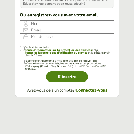
Utilisez votre réseau social préféré pour vous connecter à
Educaplay rapidement et en toute sécurité
Ou enregistrez-vous avec votre email
Nom
Email
Mot de passe
J'ai lu et j'accepte la
clause d'information sur la protection des données
et la
licence et les conditions d'utilisation du service
et je déclare avoir
plus de 16 ans.
J'autorise le traitement de mes données afin de recevoir des
informations sur les tutoriels, les nouveautés et les promotions
d'Educaplay (Create, Play & Learn, S.L.) et d'ADR Formación (ADR
Infor, S.L.).
S'inscrire
Connectez-vous
Avez-vous déjà un compte?