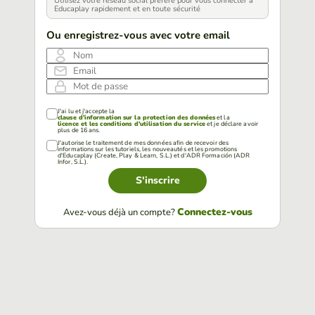
Utilisez votre réseau social préféré pour vous connecter à
Educaplay rapidement et en toute sécurité
Ou enregistrez-vous avec votre email
Nom
Email
Mot de passe
J'ai lu et j'accepte la
clause d'information sur la protection des données
et la
licence et les conditions d'utilisation du service
et je déclare avoir
plus de 16 ans.
J'autorise le traitement de mes données afin de recevoir des
informations sur les tutoriels, les nouveautés et les promotions
d'Educaplay (Create, Play & Learn, S.L.) et d'ADR Formación (ADR
Infor, S.L.).
S'inscrire
Connectez-vous
Avez-vous déjà un compte?