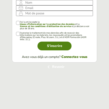
Nom
Email
Mot de passe
J'ai lu et j'accepte la
clause d'information sur la protection des données
et la
licence et les conditions d'utilisation du service
et je déclare avoir
plus de 16 ans.
J'autorise le traitement de mes données afin de recevoir des
informations sur les tutoriels, les nouveautés et les promotions
d'Educaplay (Create, Play & Learn, S.L.) et d'ADR Formación (ADR
Infor, S.L.).
S'inscrire
Connectez-vous
Avez-vous déjà un compte?
Revenir