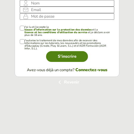
Nom
Email
Mot de passe
J'ai lu et j'accepte la
clause d'information sur la protection des données
et la
licence et les conditions d'utilisation du service
et je déclare avoir
plus de 16 ans.
J'autorise le traitement de mes données afin de recevoir des
informations sur les tutoriels, les nouveautés et les promotions
d'Educaplay (Create, Play & Learn, S.L.) et d'ADR Formación (ADR
Infor, S.L.).
S'inscrire
Connectez-vous
Avez-vous déjà un compte?
Revenir