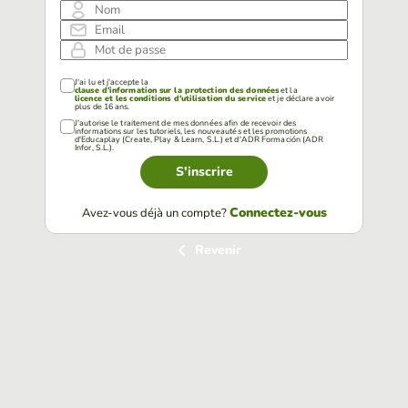
Nom
Email
Mot de passe
J'ai lu et j'accepte la
clause d'information sur la protection des données
et la
licence et les conditions d'utilisation du service
et je déclare avoir
plus de 16 ans.
J'autorise le traitement de mes données afin de recevoir des
informations sur les tutoriels, les nouveautés et les promotions
d'Educaplay (Create, Play & Learn, S.L.) et d'ADR Formación (ADR
Infor, S.L.).
S'inscrire
Connectez-vous
Avez-vous déjà un compte?
Revenir