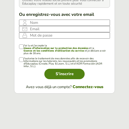
Utilisez votre réseau social préféré pour vous connecter à
Educaplay rapidement et en toute sécurité
Ou enregistrez-vous avec votre email
Nom
Email
Mot de passe
J'ai lu et j'accepte la
clause d'information sur la protection des données
et la
licence et les conditions d'utilisation du service
et je déclare avoir
plus de 16 ans.
J'autorise le traitement de mes données afin de recevoir des
informations sur les tutoriels, les nouveautés et les promotions
d'Educaplay (Create, Play & Learn, S.L.) et d'ADR Formación (ADR
Infor, S.L.).
S'inscrire
Connectez-vous
Avez-vous déjà un compte?