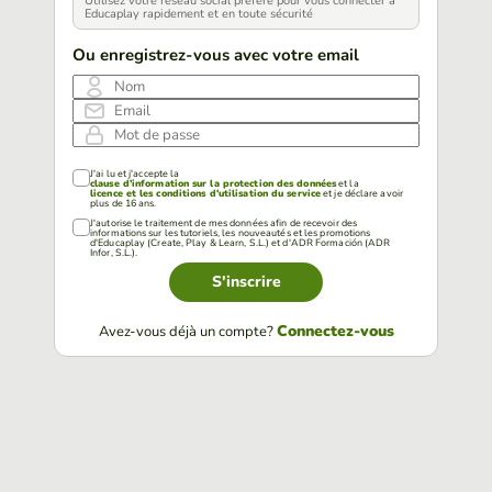
Utilisez votre réseau social préféré pour vous connecter à
Educaplay rapidement et en toute sécurité
Ou enregistrez-vous avec votre email
Nom
Email
Mot de passe
J'ai lu et j'accepte la
clause d'information sur la protection des données
et la
licence et les conditions d'utilisation du service
et je déclare avoir
plus de 16 ans.
J'autorise le traitement de mes données afin de recevoir des
informations sur les tutoriels, les nouveautés et les promotions
d'Educaplay (Create, Play & Learn, S.L.) et d'ADR Formación (ADR
Infor, S.L.).
S'inscrire
Connectez-vous
Avez-vous déjà un compte?