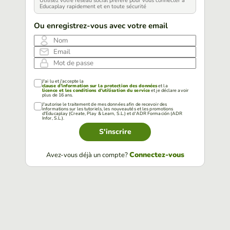
Utilisez votre réseau social préféré pour vous connecter à
Educaplay rapidement et en toute sécurité
Ou enregistrez-vous avec votre email
Nom
Email
Mot de passe
J'ai lu et j'accepte la
clause d'information sur la protection des données
et la
licence et les conditions d'utilisation du service
et je déclare avoir
plus de 16 ans.
J'autorise le traitement de mes données afin de recevoir des
informations sur les tutoriels, les nouveautés et les promotions
d'Educaplay (Create, Play & Learn, S.L.) et d'ADR Formación (ADR
Infor, S.L.).
S'inscrire
Connectez-vous
Avez-vous déjà un compte?