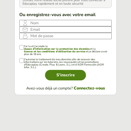
Utilisez votre réseau social préféré pour vous connecter à
Educaplay rapidement et en toute sécurité
Ou enregistrez-vous avec votre email
Nom
Email
Mot de passe
J'ai lu et j'accepte la
clause d'information sur la protection des données
et la
licence et les conditions d'utilisation du service
et je déclare avoir
plus de 16 ans.
J'autorise le traitement de mes données afin de recevoir des
informations sur les tutoriels, les nouveautés et les promotions
d'Educaplay (Create, Play & Learn, S.L.) et d'ADR Formación (ADR
Infor, S.L.).
S'inscrire
Connectez-vous
Avez-vous déjà un compte?