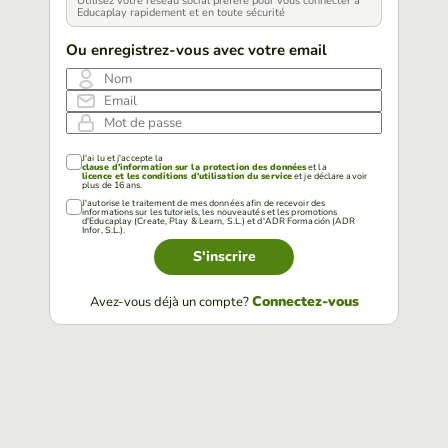
Utilisez votre réseau social préféré pour vous connecter à
Educaplay rapidement et en toute sécurité
Ou enregistrez-vous avec votre email
Nom
Email
Mot de passe
J'ai lu et j'accepte la
clause d'information sur la protection des données
et la
licence et les conditions d'utilisation du service
et je déclare avoir
plus de 16 ans.
J'autorise le traitement de mes données afin de recevoir des
informations sur les tutoriels, les nouveautés et les promotions
d'Educaplay (Create, Play & Learn, S.L.) et d'ADR Formación (ADR
Infor, S.L.).
S'inscrire
Connectez-vous
Avez-vous déjà un compte?