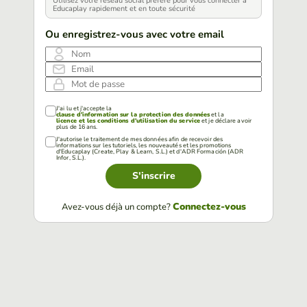
Utilisez votre réseau social préféré pour vous connecter à
Educaplay rapidement et en toute sécurité
Ou enregistrez-vous avec votre email
Nom
Email
Mot de passe
J'ai lu et j'accepte la
clause d'information sur la protection des données
et la
licence et les conditions d'utilisation du service
et je déclare avoir
plus de 16 ans.
J'autorise le traitement de mes données afin de recevoir des
informations sur les tutoriels, les nouveautés et les promotions
d'Educaplay (Create, Play & Learn, S.L.) et d'ADR Formación (ADR
Infor, S.L.).
S'inscrire
Connectez-vous
Avez-vous déjà un compte?