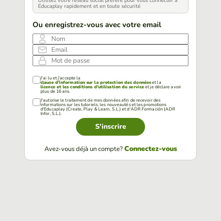
Utilisez votre réseau social préféré pour vous connecter à
Educaplay rapidement et en toute sécurité
Ou enregistrez-vous avec votre email
Nom
Email
Mot de passe
J'ai lu et j'accepte la
clause d'information sur la protection des données
et la
licence et les conditions d'utilisation du service
et je déclare avoir
plus de 16 ans.
J'autorise le traitement de mes données afin de recevoir des
informations sur les tutoriels, les nouveautés et les promotions
d'Educaplay (Create, Play & Learn, S.L.) et d'ADR Formación (ADR
Infor, S.L.).
S'inscrire
Connectez-vous
Avez-vous déjà un compte?