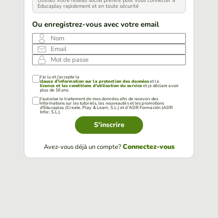
Utilisez votre réseau social préféré pour vous connecter à
Educaplay rapidement et en toute sécurité
Ou enregistrez-vous avec votre email
Nom
Email
Mot de passe
J'ai lu et j'accepte la
clause d'information sur la protection des données
et la
licence et les conditions d'utilisation du service
et je déclare avoir
plus de 16 ans.
J'autorise le traitement de mes données afin de recevoir des
informations sur les tutoriels, les nouveautés et les promotions
d'Educaplay (Create, Play & Learn, S.L.) et d'ADR Formación (ADR
Infor, S.L.).
S'inscrire
Connectez-vous
Avez-vous déjà un compte?