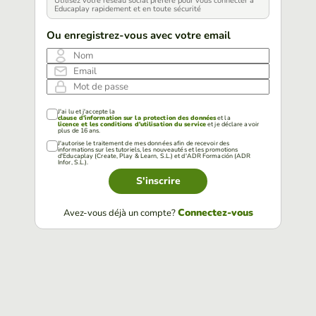
Utilisez votre réseau social préféré pour vous connecter à
Educaplay rapidement et en toute sécurité
Ou enregistrez-vous avec votre email
Nom
Email
Mot de passe
J'ai lu et j'accepte la
clause d'information sur la protection des données
et la
licence et les conditions d'utilisation du service
et je déclare avoir
plus de 16 ans.
J'autorise le traitement de mes données afin de recevoir des
informations sur les tutoriels, les nouveautés et les promotions
d'Educaplay (Create, Play & Learn, S.L.) et d'ADR Formación (ADR
Infor, S.L.).
S'inscrire
Connectez-vous
Avez-vous déjà un compte?