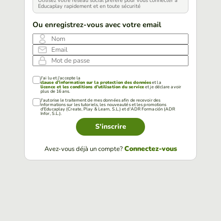
Utilisez votre réseau social préféré pour vous connecter à
Educaplay rapidement et en toute sécurité
Ou enregistrez-vous avec votre email
Nom
Email
Mot de passe
J'ai lu et j'accepte la
clause d'information sur la protection des données
et la
licence et les conditions d'utilisation du service
et je déclare avoir
plus de 16 ans.
J'autorise le traitement de mes données afin de recevoir des
informations sur les tutoriels, les nouveautés et les promotions
d'Educaplay (Create, Play & Learn, S.L.) et d'ADR Formación (ADR
Infor, S.L.).
S'inscrire
Connectez-vous
Avez-vous déjà un compte?