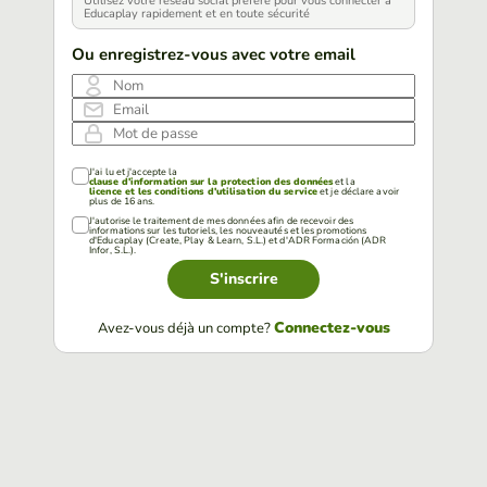
Utilisez votre réseau social préféré pour vous connecter à
Educaplay rapidement et en toute sécurité
Ou enregistrez-vous avec votre email
Nom
Email
Mot de passe
J'ai lu et j'accepte la
clause d'information sur la protection des données
et la
licence et les conditions d'utilisation du service
et je déclare avoir
plus de 16 ans.
J'autorise le traitement de mes données afin de recevoir des
informations sur les tutoriels, les nouveautés et les promotions
d'Educaplay (Create, Play & Learn, S.L.) et d'ADR Formación (ADR
Infor, S.L.).
S'inscrire
Connectez-vous
Avez-vous déjà un compte?