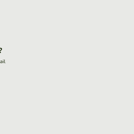
?
ail