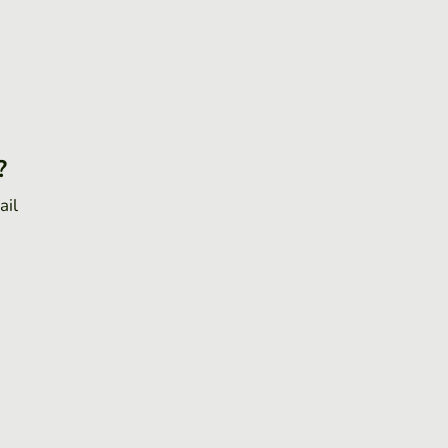
?
ail