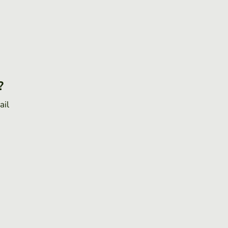
?
ail