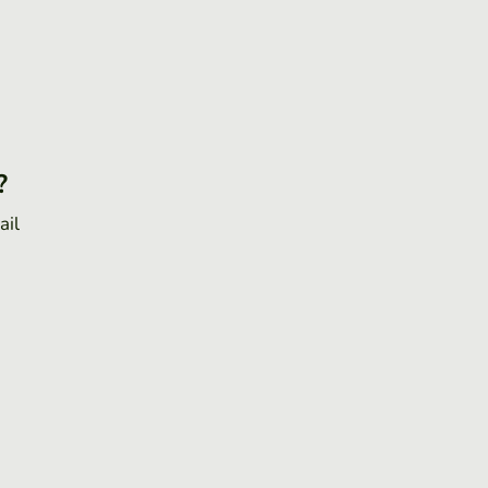
?
ail