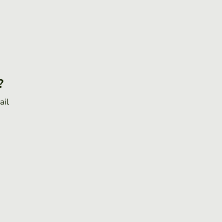
?
ail