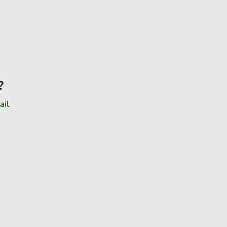
?
ail