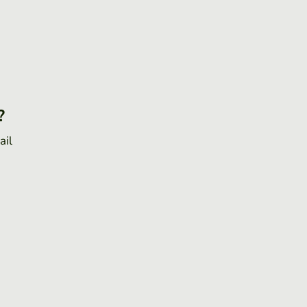
?
ail