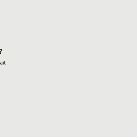
?
ail