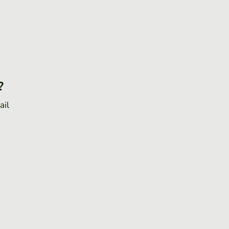
?
ail