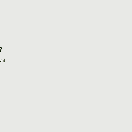
?
ail