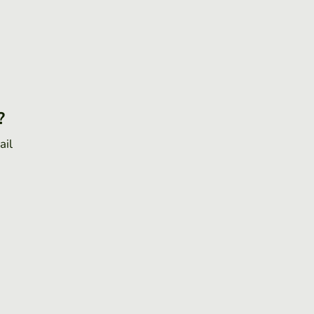
?
ail