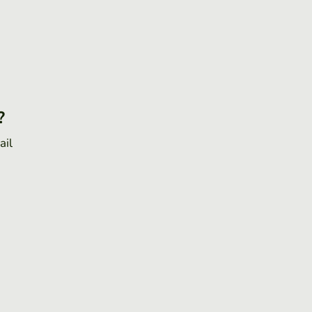
?
ail