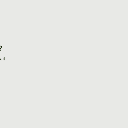
?
ail