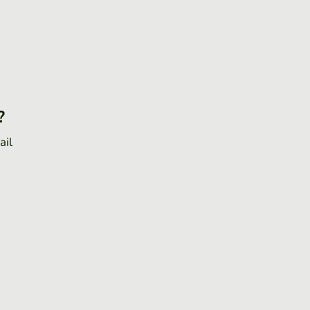
?
ail