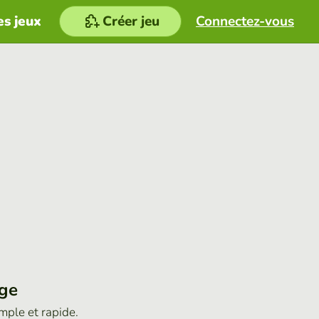
es jeux
Créer jeu
Connectez-vous
age
imple et rapide.