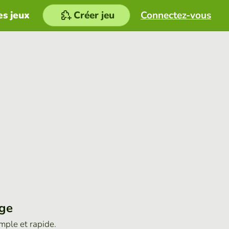
es jeux
Créer jeu
Connectez-vous
age
imple et rapide.