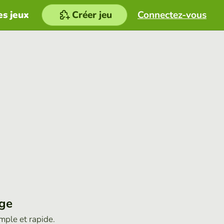
es jeux
Créer jeu
Connectez-vous
age
imple et rapide.