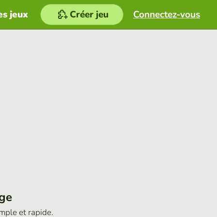
es jeux
Créer jeu
Connectez-vous
age
imple et rapide.