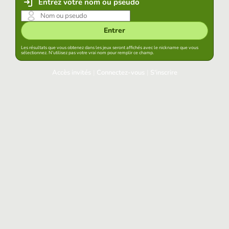
Entrez votre nom ou pseudo
Entrer
Les résultats que vous obtenez dans les jeux seront affichés avec le nickname que vous
sélectionnez. N'utilisez pas votre vrai nom pour remplir ce champ.
Accès invités
|
Connectez-vous
|
S'inscrire
Connectez-vous
Garder la session démarrée dans ce navigateur
Accéder
Avez-vous oublié votre mot de passe?
Accès aux réseaux sociaux
Connectez-vous avec Google