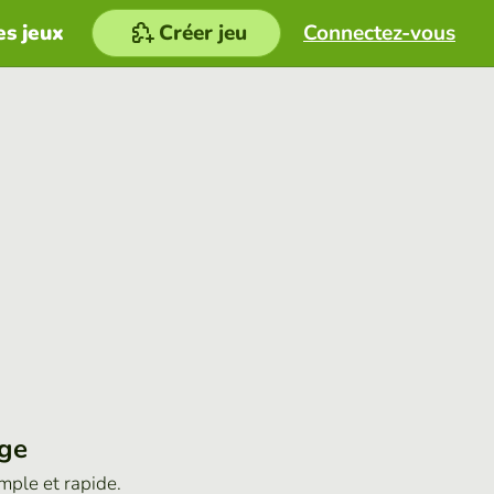
es jeux
Créer jeu
Connectez-vous
age
imple et rapide.