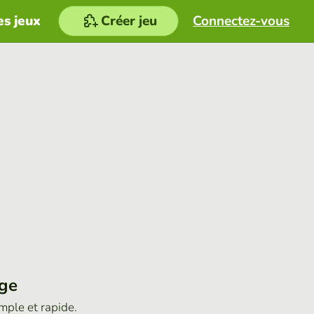
es jeux
Créer jeu
Connectez-vous
age
imple et rapide.