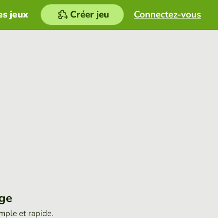
es jeux
Créer jeu
Connectez-vous
age
imple et rapide.