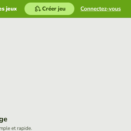
es jeux
Créer jeu
Connectez-vous
age
imple et rapide.