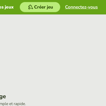
es jeux
Créer jeu
Connectez-vous
age
imple et rapide.