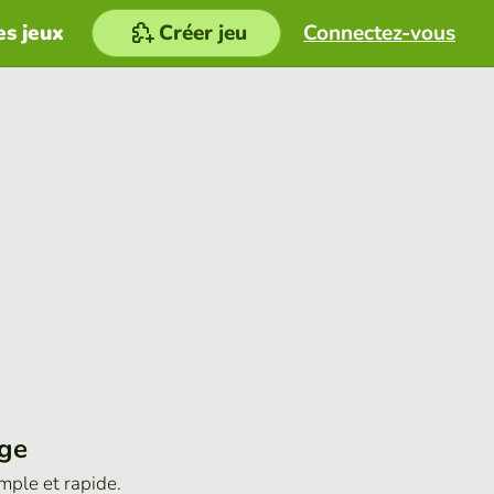
es jeux
Créer jeu
Connectez-vous
age
imple et rapide.