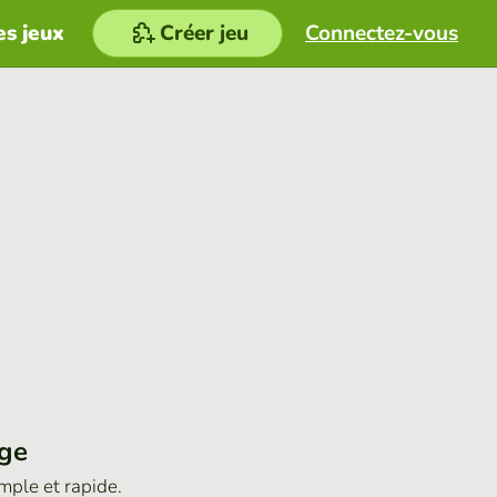
es jeux
Créer jeu
Connectez-vous
age
imple et rapide.