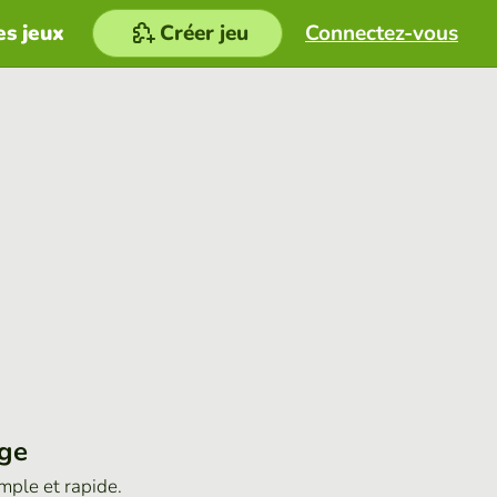
es jeux
Créer jeu
Connectez-vous
age
imple et rapide.