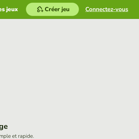
es jeux
Créer jeu
Connectez-vous
age
imple et rapide.