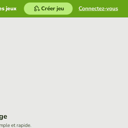
es jeux
Créer jeu
Connectez-vous
age
imple et rapide.