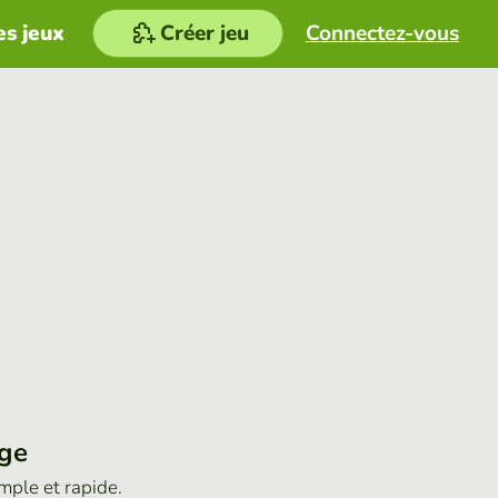
es jeux
Créer jeu
Connectez-vous
age
imple et rapide.