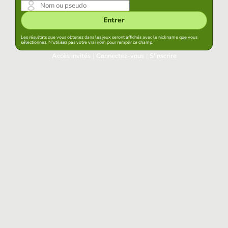
Entrer
Les résultats que vous obtenez dans les jeux seront affichés avec le nickname que vous
sélectionnez. N'utilisez pas votre vrai nom pour remplir ce champ.
Accès invités
|
Connectez-vous
|
S'inscrire
Connectez-vous
Garder la session démarrée dans ce navigateur
Accéder
Avez-vous oublié votre mot de passe?
Accès aux réseaux sociaux
Connectez-vous avec Google